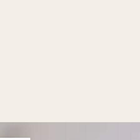
nare & Gr
effen in La C