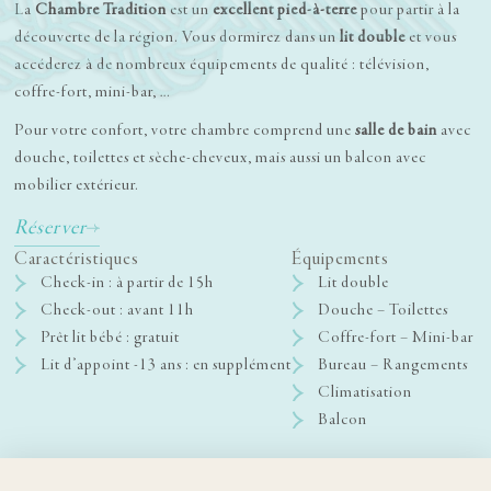
La
Chambre Tradition
est un
excellent pied-à-terre
pour partir à la
découverte de la région. Vous dormirez dans un
lit double
et vous
accéderez à de nombreux équipements de qualité : télévision,
coffre-fort, mini-bar, …
Pour votre confort, votre chambre comprend une
salle de bain
avec
douche, toilettes et sèche-cheveux, mais aussi un balcon avec
mobilier extérieur.
Réserver
Caractéristiques
Équipements
Check-in : à partir de 15h
Lit double
Check-out : avant 11h
Douche – Toilettes
Prêt lit bébé : gratuit
Coffre-fort – Mini-bar
Lit d’appoint -13 ans : en supplément
Bureau – Rangements
Climatisation
Balcon