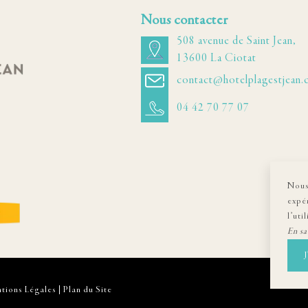
Nous contacter
508 avenue de Saint Jean,
13600 La Ciotat
contact@hotelplagestjean
04 42 70 77 07
Nous 
expé
l’uti
En sa
J
tions Légales
|
Plan du Site