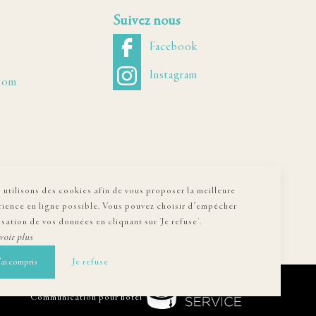
Suivez nous
Facebook
Instagram
.com
utilisons des cookies afin de vous proposer la meilleure
rience en ligne possible. Vous pouvez choisir d’empêcher
lisation de vos données en cliquant sur 'Je refuse'.
voir plus
’ai compris
Je refuse
Communication pour hôtel